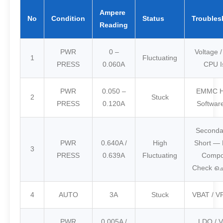
Ampere
No
Condition
Status
Troubles
Reading
PWR
0 –
Voltage 
1
Fluctuating
PRESS
0.060A
CPU I
PWR
0.050 –
EMMC He
2
Stuck
PRESS
0.120A
Softwar
Seconda
PWR
0.640A /
High
Short — 
3
PRESS
0.639A
Fluctuating
Compo
Check ച
4
AUTO
3A
Stuck
VBAT / V
PWR
0.005A /
LDO / V