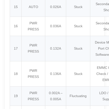
Seconda
15
AUTO
0.026A
Stuck
Sho
PWR
Seconda
16
0.036A
Stuck
PRESS
Sho
Device 
PWR
17
0.132A
Stuck
Port C
PRESS
Softwar
EMMC H
PWR
18
0.136A
Stuck
Check /
PRESS
EM
PWR
0.002A –
LDO /
19
Fluctuating
PRESS
0.005A
Sup