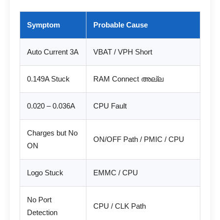
Symptom
Probable Cause
Auto Current 3A
VBAT / VPH Short
0.149A Stuck
RAM Connect അല്ല
0.020 – 0.036A
CPU Fault
Charges but No
ON/OFF Path / PMIC / CPU
ON
Logo Stuck
EMMC / CPU
No Port
CPU / CLK Path
Detection