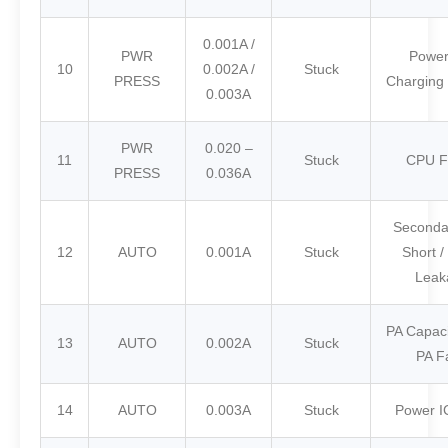
0.001A /
PWR
Power
10
0.002A /
Stuck
PRESS
Charging 
0.003A
PWR
0.020 –
11
Stuck
CPU F
PRESS
0.036A
Seconda
12
AUTO
0.001A
Stuck
Short /
Leak
PA Capaci
13
AUTO
0.002A
Stuck
PA F
14
AUTO
0.003A
Stuck
Power I