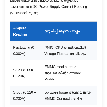
മൊബൈൽ മദർബോർഡിലെ പ്രശ്നങ്ങൾ
Gallery
കണ്ടെത്താൻ DC Power Supply Current Reading
ഉപയോഗിക്കുന്നു.
Blogs
Ampere
സൂചിപ്പിക്കുന്ന പ്രശ്നം
Resources
Reading
Fluctuating (0 –
PMIC, CPU അല്ലെങ്കിൽ
Contact Us
0.060A)
Voltage Fluctuation പ്രശ്നം
Login
EMMC Health Issue
Stuck (0.050 –
അല്ലെങ്കിൽ Software
0.120A)
Problem
Stuck (0.120 –
Software Issue അല്ലെങ്കിൽ
0.200A)
EMMC Connect അല്ല