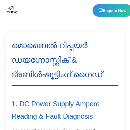
Enquire Now
About Us
മൊബൈൽ റിപ്പയർ
Courses
ഡയഗ്നോസ്റ്റിക് &
ട്രബിൾഷൂട്ടിംഗ് ഗൈഡ്
Verify Certificates
Exam Results
1. DC Power Supply Ampere
Support
Reading & Fault Diagnosis