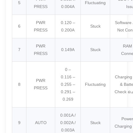
5
Fluctuating
PRESS
0.004A
Iss
PWR
0.120 –
Software
6
Stuck
PRESS
0.200A
Not Con
PWR
RAM 
7
0.149A
Stuck
PRESS
Conne
0 –
0.116 –
Charging
PWR
8
0.255 –
Fluctuating
& Batt
PRESS
0.291 –
Check ച
0.269
0.001A /
Power
9
AUTO
0.002A /
Stuck
Charging 
0.003A