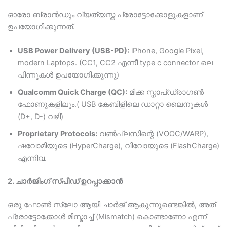
ഓരോ ബ്രാൻഡും വ്യത്യസ്ത പ്രോട്ടോക്കോളുകളാണ്
ഉപയോഗിക്കുന്നത്.
USB Power Delivery (USB-PD):
iPhone, Google Pixel,
modern Laptops. (CC1, CC2 എന്നീ type c connector ലെ
പിന്നുകള്‍ ഉപയോഗിക്കുന്നു)
Qualcomm Quick Charge (QC):
മിക്ക സ്നാപ്ഡ്രാഗൺ
ഫോണുകളിലും.( USB കേബിളിലെ ഡാറ്റാ ലൈനുകൾ
(D+, D-) വഴി)
Proprietary Protocols:
വൺപ്ലസിന്റെ (VOOC/WARP),
ഷവോമിയുടെ (HyperCharge), വിവോയുടെ (FlashCharge)
എന്നിവ.
2. ചാർജിംഗ് സ്പീഡ് ഉറപ്പാക്കാൻ
ഒരു ഫോൺ സ്ലോ ആയി ചാർജ് ആകുന്നുണ്ടെങ്കിൽ, അത്
പ്രോട്ടോക്കോൾ മിസ്മാച്ച് (Mismatch) കൊണ്ടാണോ എന്ന്