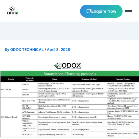
Enquire Now
About Us
By
ODOX TECHNICAL
/
April 8, 2026
Courses
Verify Certificates
Exam Results
Support
Gallery