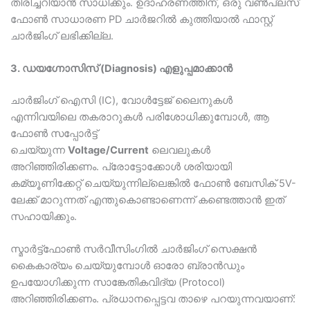
തിരിച്ചറിയാൻ സാധിക്കും. ഉദാഹരണത്തിന്, ഒരു വൺപ്ലസ്
ഫോൺ സാധാരണ PD ചാർജറിൽ കുത്തിയാൽ ഫാസ്റ്റ്
ചാർജിംഗ് ലഭിക്കില്ല.
3. ഡയഗ്നോസിസ് (Diagnosis) എളുപ്പമാക്കാൻ
ചാർജിംഗ് ഐസി (IC), വോൾട്ടേജ് ലൈനുകൾ
എന്നിവയിലെ തകരാറുകൾ പരിശോധിക്കുമ്പോൾ, ആ
ഫോൺ സപ്പോർട്ട്
ചെയ്യുന്ന
Voltage/Current
ലെവലുകൾ
അറിഞ്ഞിരിക്കണം. പ്രോട്ടോക്കോൾ ശരിയായി
കമ്യൂണിക്കേറ്റ് ചെയ്യുന്നില്ലെങ്കിൽ ഫോൺ ബേസിക് 5V-
ലേക്ക് മാറുന്നത് എന്തുകൊണ്ടാണെന്ന് കണ്ടെത്താൻ ഇത്
സഹായിക്കും.
സ്മാർട്ട്ഫോൺ സർവീസിംഗിൽ ചാർജിംഗ് സെക്ഷൻ
കൈകാര്യം ചെയ്യുമ്പോൾ ഓരോ ബ്രാൻഡും
ഉപയോഗിക്കുന്ന സാങ്കേതികവിദ്യ (Protocol)
അറിഞ്ഞിരിക്കണം. പ്രധാനപ്പെട്ടവ താഴെ പറയുന്നവയാണ്: