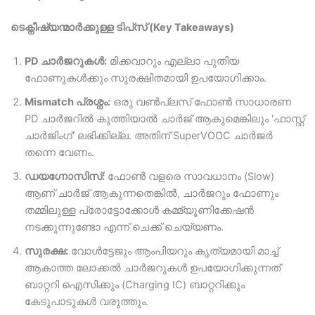
ടെക്നീഷ്യന്മാർക്കുള്ള ടിപ്‌സ് (Key Takeaways)
PD ചാർജറുകൾ:
മിക്കവാറും എല്ലാ പുതിയ
ഫോണുകൾക്കും സുരക്ഷിതമായി ഉപയോഗിക്കാം.
Mismatch പ്രശ്നം:
ഒരു വൺപ്ലസ് ഫോൺ സാധാരണ
PD ചാർജറിൽ കുത്തിയാൽ ചാർജ് ആകുമെങ്കിലും ‘ഫാസ്റ്റ്
ചാർജിംഗ്’ ലഭിക്കില്ല. അതിന് SuperVOOC ചാർജർ
തന്നെ വേണം.
ഡയഗ്നോസിസ്:
ഫോൺ വളരെ സാവധാനം (Slow)
ആണ് ചാർജ് ആകുന്നതെങ്കിൽ, ചാർജറും ഫോണും
തമ്മിലുള്ള പ്രോട്ടോക്കോൾ കമ്മ്യൂണിക്കേഷൻ
നടക്കുന്നുണ്ടോ എന്ന് ചെക്ക് ചെയ്യണം.
സുരക്ഷ:
വോൾട്ടേജും ആംപിയറും കൃത്യമായി മാച്ച്
ആകാത്ത ലോക്കൽ ചാർജറുകൾ ഉപയോഗിക്കുന്നത്
ബാറ്ററി ഐസിക്കും (Charging IC) ബാറ്ററിക്കും
കേടുപാടുകൾ വരുത്തും.