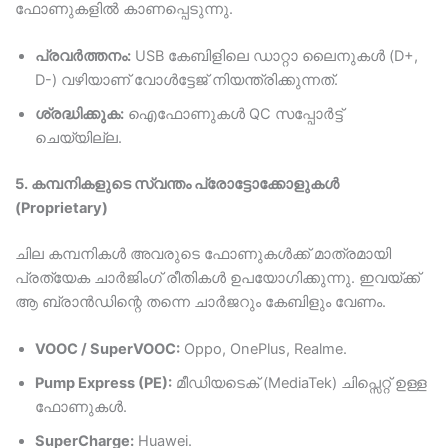
ഫോണുകളിൽ കാണപ്പെടുന്നു.
പ്രവർത്തനം:
USB കേബിളിലെ ഡാറ്റാ ലൈനുകൾ (D+,
D-) വഴിയാണ് വോൾട്ടേജ് നിയന്ത്രിക്കുന്നത്.
ശ്രദ്ധിക്കുക:
ഐഫോണുകൾ QC സപ്പോർട്ട്
ചെയ്യില്ല.
5. കമ്പനികളുടെ സ്വന്തം പ്രോട്ടോക്കോളുകൾ
(Proprietary)
ചില കമ്പനികൾ അവരുടെ ഫോണുകൾക്ക് മാത്രമായി
പ്രത്യേക ചാർജിംഗ് രീതികൾ ഉപയോഗിക്കുന്നു. ഇവയ്ക്ക്
ആ ബ്രാൻഡിന്റെ തന്നെ ചാർജറും കേബിളും വേണം.
VOOC / SuperVOOC:
Oppo, OnePlus, Realme.
Pump Express (PE):
മീഡിയടെക് (MediaTek) ചിപ്സെറ്റ് ഉള്ള
ഫോണുകൾ.
SuperCharge:
Huawei.