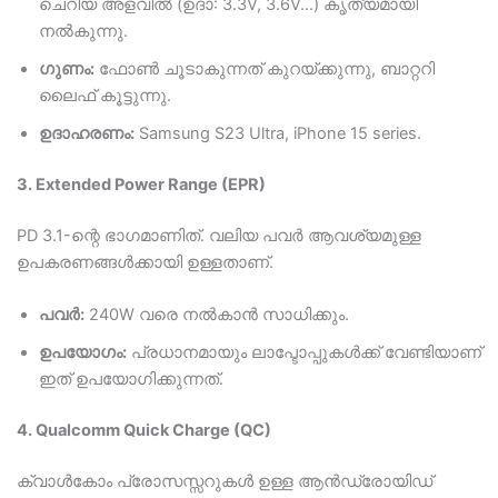
ചെറിയ അളവിൽ (ഉദാ: 3.3V, 3.6V…) കൃത്യമായി
നൽകുന്നു.
ഗുണം:
ഫോൺ ചൂടാകുന്നത് കുറയ്ക്കുന്നു, ബാറ്ററി
ലൈഫ് കൂട്ടുന്നു.
ഉദാഹരണം:
Samsung S23 Ultra, iPhone 15 series.
3. Extended Power Range (EPR)
PD 3.1-ന്റെ ഭാഗമാണിത്. വലിയ പവർ ആവശ്യമുള്ള
ഉപകരണങ്ങൾക്കായി ഉള്ളതാണ്.
പവർ:
240W വരെ നൽകാൻ സാധിക്കും.
ഉപയോഗം:
പ്രധാനമായും ലാപ്ടോപ്പുകൾക്ക് വേണ്ടിയാണ്
ഇത് ഉപയോഗിക്കുന്നത്.
4. Qualcomm Quick Charge (QC)
ക്വാൾകോം പ്രോസസ്സറുകൾ ഉള്ള ആൻഡ്രോയിഡ്