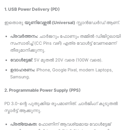
1. USB Power Delivery (PD)
ഇതൊരു
യൂണിവേഴ്സൽ (Universal)
സ്റ്റാൻഡേർഡ് ആണ്.
പ്രവർത്തനം:
ചാർജറും ഫോണും തമ്മിൽ ഡിജിറ്റലായി
സംസാരിച്ച് (CC Pins വഴി) എത്ര വോൾട്ട് വേണമെന്ന്
തീരുമാനിക്കുന്നു.
വോൾട്ടേജ്:
5V മുതൽ 20V വരെ (100W വരെ).
ഉദാഹരണം:
iPhone, Google Pixel, modern Laptops,
Samsung.
2. Programmable Power Supply (PPS)
PD 3.0-ന്റെ പുതുക്കിയ രൂപമാണിത്. ചാർജിംഗ് കൂടുതൽ
സ്മാർട്ട് ആക്കുന്നു.
പ്രത്യേകത:
ഫോണിന് ആവശ്യമായ വോൾട്ടേജ്