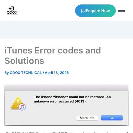
Enquire Now
About Us
iTunes Error codes and
Courses
Solutions
Verify Certificates
By
ODOX TECHNICAL
/
April 13, 2026
Exam Results
Support
Gallery