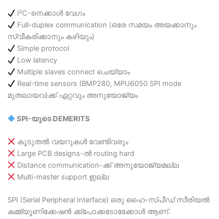
I²C-നെക്കാൾ വേഗം
Full-duplex communication (ഒരേ സമയം അയക്കാനും
സ്വീകരിക്കാനും കഴിയും)
Simple protocol
Low latency
Multiple slaves connect ചെയ്യാം
Real-time sensors (BMP280, MPU6050 SPI mode
മുതലായവ)ക്ക് ഏറ്റവും അനുയോജ്യം
SPI-യുടെ DEMERITS
കൂടുതൽ വയറുകൾ വേണ്ടിവരും
Large PCB designs-ൽ routing hard
Distance communication-ക്ക് അനുയോജ്യമല്ല
Multi-master support ഇല്ല
SPI (Serial Peripheral Interface) ഒരു ഹൈ-സ്പീഡ് സീരിയൽ
കമ്മ്യൂണിക്കേഷൻ ക്ക്പോക്കടോക്കേോൾ ആണ്.