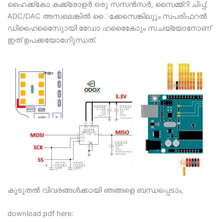
ഹൈക്ക്കോ കക്ക്രോളർ ഒരു സസൻസർ, സൈമ്മ്റി ചിപ്പ്,
ADC/DAC അസലെങ്കിൽ ൈക്കേസെങ്കിലുും സപരിഫറൽ
ഡിഹൈസുൈോയി ഡോേ ഹകൈോേും സചയ്യോനോണ്
ഇത് ഉപക്കയോഗിേുന്ധത്.
കൂടുതല്‍ വിവരങ്ങള്‍ക്കായി ഞങ്ങളെ ബന്ധപ്പെടാം,
download pdf here: