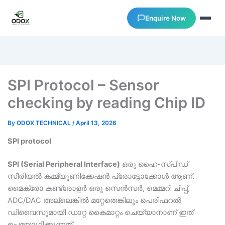
Enquire Now
About Us
SPI Protocol – Sensor
Courses
checking by reading Chip ID
Verify Certificates
By
ODOX TECHNICAL
/
April 13, 2026
SPI protocol
Exam Results
SPI (Serial Peripheral Interface)
ഒരു ഹൈ-സ്പീഡ്
Support
സീരിയൽ കമ്മ്യൂണിക്കേഷൻ പ്രോട്ടോക്കോൾ ആണ്.
മൈക്രോ കണ്ട്രോളർ ഒരു സെൻസർ, മെമ്മറി ചിപ്പ്,
ADC/DAC അല്ലെങ്കിൽ മറ്റേതെങ്കിലും പെരിഫറൽ
Gallery
ഡിവൈസുമായി ഡാറ്റ കൈമാറ്റം ചെയ്യാനാണ് ഇത്
ഉപയോഗിക്കുന്നത്.