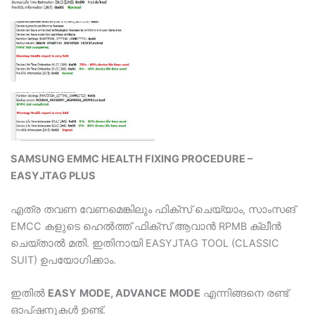
SAMSUNG EMMC HEALTH FIXING PROCEDURE –
EASYJTAG PLUS
എത്ര തവണ വേണമെങ്കിലും ഫിക്സ് ചെയ്യാം, സാംസങ്
EMCC കളുടെ ഹെൽത്ത് ഫിക്സ് ആവാൻ RPMB ക്ലീൻ
ചെയ്താൽ മതി. ഇതിനായി EASYJTAG TOOL (CLASSIC
SUIT) ഉപയോഗിക്കാം.
ഇതിൽ
EASY
MODE, ADVANCE
MODE
എന്നിങ്ങനെ രണ്ട്
ഓപ്ഷനുകൾ ഉണ്ട്.