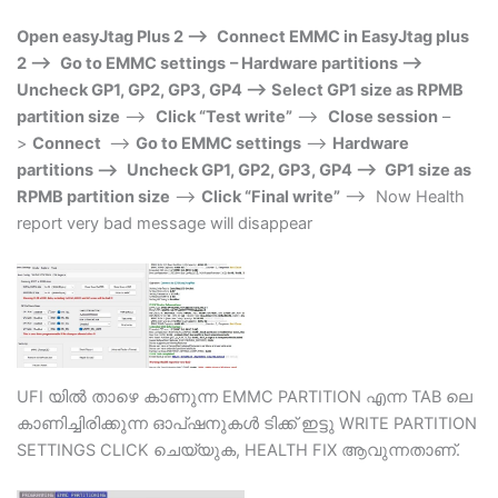
Open easyJtag Plus 2 –>
Connect EMMC in EasyJtag plus
2 –>
Go to EMMC settings
– Hardware partitions –>
Uncheck GP1, GP2, GP3, GP4 –> Select GP1 size as RPMB
partition size
–>
Click “Test write”
–>
Close session
–
>
Connect
–>
Go to EMMC settings
–>
Hardware
partitions –>
Uncheck GP1, GP2, GP3, GP4 –> GP1 size as
RPMB partition size
–>
Click “Final write”
–> Now Health
report very bad message will disappear
UFI യില്‍ താഴെ കാണുന്ന EMMC PARTITION എന്ന TAB ലെ
കാണിച്ചിരിക്കുന്ന ഓപ്ഷനുകള്‍ ടിക്ക് ഇട്ടു WRITE PARTITION
SETTINGS CLICK ചെയ്യുക, HEALTH FIX ആവുന്നതാണ്.