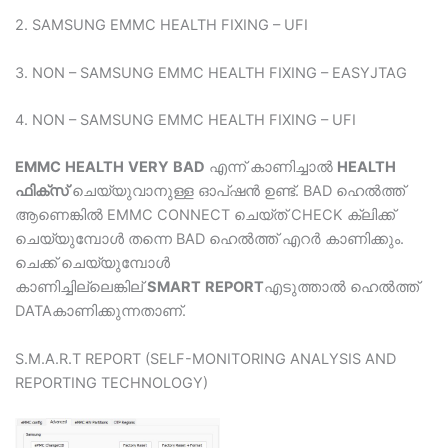
Blogs
2. SAMSUNG EMMC HEALTH FIXING – UFI
Resources
3. NON – SAMSUNG EMMC HEALTH FIXING – EASYJTAG
4. NON – SAMSUNG EMMC HEALTH FIXING – UFI
Contact Us
EMMC
HEALTH
VERY
BAD
എന്ന് കാണിച്ചാൽ
HEALTH
Login
ഫിക്സ്
ചെയ്യുവാനുള്ള ഓപ്ഷൻ ഉണ്ട്. BAD ഹെൽത്ത്
ആണെങ്കിൽ EMMC CONNECT ചെയ്ത് CHECK ക്ലിക്ക്
ചെയ്യുമ്പോൾ തന്നെ BAD ഹെൽത്ത് എറർ കാണിക്കും.
ചെക്ക് ചെയ്യുമ്പോൾ
കാണിച്ചില്ലെങ്കില്
SMART
REPORT
എടുത്താൽ ഹെൽത്ത്
DATAകാണിക്കുന്നതാണ്.
S.M.A.R.T REPORT (SELF-MONITORING ANALYSIS AND
REPORTING TECHNOLOGY)